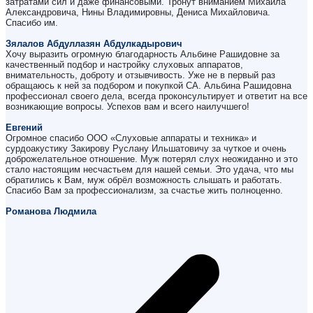
затратами сил и даже финансовыми. Тронут вниманием Михаила
Александровича, Нины Владимировны, Дениса Михайловича.
Спасибо им.
Зялалов Абдуллазян Абдулкадырович
Хочу выразить огромную благодарность Альбине Рашидовне за
качественный подбор и настройку слуховых аппаратов,
внимательность, доброту и отзывчивость. Уже не в первый раз
обращаюсь к ней за подбором и покупкой СА. Альбина Рашидовна
профессионал своего дела, всегда проконсультирует и ответит на все
возникающие вопросы. Успехов вам и всего наилучшего!
Евгений
Огромное спасибо ООО «Слуховые аппараты и техника» и
сурдоакустику Закирову Руслану Ильшатовичу за чуткое и очень
доброжелательное отношение. Муж потерял слух неожиданно и это
стало настоящим несчастьем для нашей семьи. Это удача, что мы
обратились к Вам, муж обрёл возможность слышать и работать.
Спасибо Вам за профессионализм, за счастье жить полноценно.
Романова Людмила