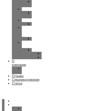
UP-
SMART
SIEMENS
MOTION-
PRIMAX
WIDEX
CLEAR
Исток
—
Аудио
Руна
Зарядные
устройства
ReSound
Key/Quattro
Omnia
О
компании
Наша
команда
Отзывы
Спецпредложения
Статьи
Главная
Услуги
Консультация