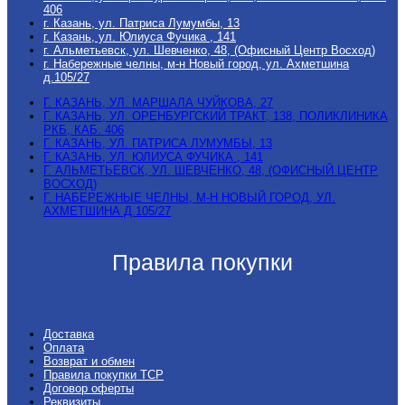
406
г. Казань, ул. Патриса Лумумбы, 13
г. Казань, ул. Юлиуса Фучика , 141
г. Альметьевск, ул. Шевченко, 48, (Офисный Центр Восход)
г. Набережные челны, м-н Новый город, ул. Ахметшина
д.105/27
Г. КАЗАНЬ, УЛ. МАРШАЛА ЧУЙКОВА, 27
Г. КАЗАНЬ, УЛ. ОРЕНБУРГСКИЙ ТРАКТ, 138, ПОЛИКЛИНИКА
РКБ, КАБ. 406
Г. КАЗАНЬ, УЛ. ПАТРИСА ЛУМУМБЫ, 13
Г. КАЗАНЬ, УЛ. ЮЛИУСА ФУЧИКА , 141
Г. АЛЬМЕТЬЕВСК, УЛ. ШЕВЧЕНКО, 48, (ОФИСНЫЙ ЦЕНТР
ВОСХОД)
Г. НАБЕРЕЖНЫЕ ЧЕЛНЫ, М-Н НОВЫЙ ГОРОД, УЛ.
АХМЕТШИНА Д.105/27
Правила покупки
Доставка
Оплата
Возврат и обмен
Правила покупки ТСР
Договор оферты
Реквизиты