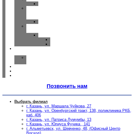
CLEAR
Исток
—
Аудио
Руна
Зарядные
устройства
ReSound
Key/Quattro
Omnia
О
компании
Наша
команда
Отзывы
Спецпредложения
Статьи
Позвонить нам
Выбрать филиал
г. Казань, ул. Маршала Чуйкова, 27
г. Казань, ул. Оренбургский тракт, 138, поликлиника РКБ,
каб. 406
г. Казань, ул. Патриса Лумумбы, 13
г. Казань, ул. Юлиуса Фучика , 141
г. Альметьевск, ул. Шевченко, 48, (Офисный Центр
Восход)