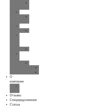
UP-
SMART
SIEMENS
MOTION-
PRIMAX
WIDEX
CLEAR
Исток
—
Аудио
Руна
Зарядные
устройства
ReSound
Key/Quattro
Omnia
О
компании
Наша
команда
Отзывы
Спецпредложения
Статьи