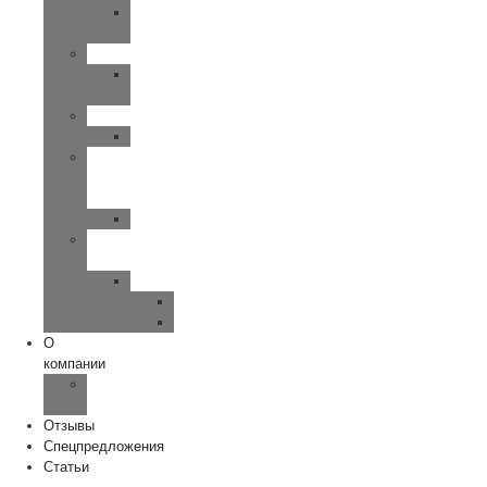
UP-
SMART
SIEMENS
MOTION-
PRIMAX
WIDEX
CLEAR
Исток
—
Аудио
Руна
Зарядные
устройства
ReSound
Key/Quattro
Omnia
О
компании
Наша
команда
Отзывы
Спецпредложения
Статьи