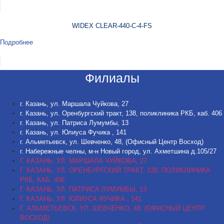
WIDEX CLEAR-440-C-4-FS
Подробнее
Филиалы
г. Казань, ул. Маршала Чуйкова, 27
г. Казань, ул. Оренбургский тракт, 138, поликлиника РКБ, каб. 406
г. Казань, ул. Патриса Лумумбы, 13
г. Казань, ул. Юлиуса Фучика , 141
г. Альметьевск, ул. Шевченко, 48, (Офисный Центр Восход)
г. Набережные челны, м-н Новый город, ул. Ахметшина д.105/27
Г. КАЗАНЬ, УЛ. МАРШАЛА ЧУЙКОВА, 27
Г. КАЗАНЬ, УЛ. ОРЕНБУРГСКИЙ ТРАКТ, 138, ПОЛИКЛИНИКА
РКБ, КАБ. 406
Г. КАЗАНЬ, УЛ. ПАТРИСА ЛУМУМБЫ, 13
Г. КАЗАНЬ, УЛ. ЮЛИУСА ФУЧИКА , 141
Г. АЛЬМЕТЬЕВСК, УЛ. ШЕВЧЕНКО, 48, (ОФИСНЫЙ ЦЕНТР
ВОСХОД)