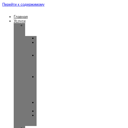
Перейти к содержимому
Главная
Услуги
Консультация
врача-
сурдолога
Отомикроскопия
Отоакустическая
эмиссия
(OAE)
Вестибулярные
миогенные
вызванные
потенциалы
(ВМВП)
Слуховые
вызванные
потенциалы
(КСВП)
и
ASSR
Широкополосная
тимпанометрия
Импедансометрия
Тональная
пороговая
аудиометрия