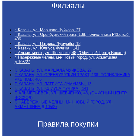
Филиалы
г. Казань, ул. Маршала Чуйкова, 27
г. Казань, ул. Оренбургский тракт, 138, поликлиника РКБ, каб.
406
г. Казань, ул. Патриса Лумумбы, 13
г. Казань, ул. Юлиуса Фучика , 141
г. Альметьевск, ул. Шевченко, 48, (Офисный Центр Восход)
г. Набережные челны, м-н Новый город, ул. Ахметшина
д.105/27
Г. КАЗАНЬ, УЛ. МАРШАЛА ЧУЙКОВА, 27
Г. КАЗАНЬ, УЛ. ОРЕНБУРГСКИЙ ТРАКТ, 138, ПОЛИКЛИНИКА
РКБ, КАБ. 406
Г. КАЗАНЬ, УЛ. ПАТРИСА ЛУМУМБЫ, 13
Г. КАЗАНЬ, УЛ. ЮЛИУСА ФУЧИКА , 141
Г. АЛЬМЕТЬЕВСК, УЛ. ШЕВЧЕНКО, 48, (ОФИСНЫЙ ЦЕНТР
ВОСХОД)
Г. НАБЕРЕЖНЫЕ ЧЕЛНЫ, М-Н НОВЫЙ ГОРОД, УЛ.
АХМЕТШИНА Д.105/27
Правила покупки