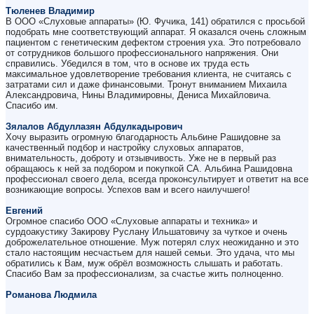
Тюленев Владимир
В ООО «Слуховые аппараты» (Ю. Фучика, 141) обратился с просьбой
подобрать мне соответствующий аппарат. Я оказался очень сложным
пациентом с генетическим дефектом строения уха. Это потребовало
от сотрудников большого профессионального напряжения. Они
справились. Убедился в том, что в основе их труда есть
максимальное удовлетворение требования клиента, не считаясь с
затратами сил и даже финансовыми. Тронут вниманием Михаила
Александровича, Нины Владимировны, Дениса Михайловича.
Спасибо им.
Зялалов Абдуллазян Абдулкадырович
Хочу выразить огромную благодарность Альбине Рашидовне за
качественный подбор и настройку слуховых аппаратов,
внимательность, доброту и отзывчивость. Уже не в первый раз
обращаюсь к ней за подбором и покупкой СА. Альбина Рашидовна
профессионал своего дела, всегда проконсультирует и ответит на все
возникающие вопросы. Успехов вам и всего наилучшего!
Евгений
Огромное спасибо ООО «Слуховые аппараты и техника» и
сурдоакустику Закирову Руслану Ильшатовичу за чуткое и очень
доброжелательное отношение. Муж потерял слух неожиданно и это
стало настоящим несчастьем для нашей семьи. Это удача, что мы
обратились к Вам, муж обрёл возможность слышать и работать.
Спасибо Вам за профессионализм, за счастье жить полноценно.
Романова Людмила