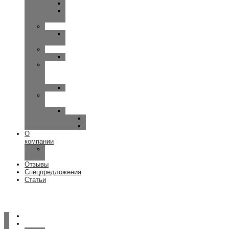
OMNIA
UP-
SMART
SIEMENS
MOTION-
PRIMAX
WIDEX
CLEAR
Исток
—
Аудио
Руна
Зарядные
устройства
ReSound
Key/Quattro
Omnia
О
компании
Наша
команда
Отзывы
Спецпредложения
Статьи
Главная
Услуги