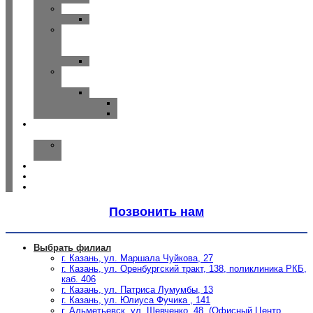
WIDEX
CLEAR
Исток
—
Аудио
Руна
Зарядные
устройства
ReSound
Key/Quattro
Omnia
О
компании
Наша
команда
Отзывы
Спецпредложения
Статьи
Позвонить нам
Выбрать филиал
г. Казань, ул. Маршала Чуйкова, 27
г. Казань, ул. Оренбургский тракт, 138, поликлиника РКБ,
каб. 406
г. Казань, ул. Патриса Лумумбы, 13
г. Казань, ул. Юлиуса Фучика , 141
г. Альметьевск, ул. Шевченко, 48, (Офисный Центр