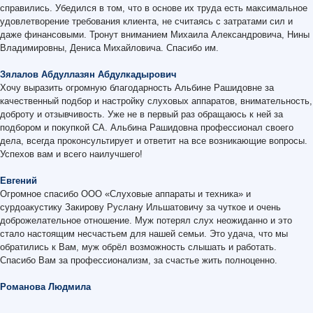
справились. Убедился в том, что в основе их труда есть максимальное
удовлетворение требования клиента, не считаясь с затратами сил и
даже финансовыми. Тронут вниманием Михаила Александровича, Нины
Владимировны, Дениса Михайловича. Спасибо им.
Зялалов Абдуллазян Абдулкадырович
Хочу выразить огромную благодарность Альбине Рашидовне за
качественный подбор и настройку слуховых аппаратов, внимательность,
доброту и отзывчивость. Уже не в первый раз обращаюсь к ней за
подбором и покупкой СА. Альбина Рашидовна профессионал своего
дела, всегда проконсультирует и ответит на все возникающие вопросы.
Успехов вам и всего наилучшего!
Евгений
Огромное спасибо ООО «Слуховые аппараты и техника» и
сурдоакустику Закирову Руслану Ильшатовичу за чуткое и очень
доброжелательное отношение. Муж потерял слух неожиданно и это
стало настоящим несчастьем для нашей семьи. Это удача, что мы
обратились к Вам, муж обрёл возможность слышать и работать.
Спасибо Вам за профессионализм, за счастье жить полноценно.
Романова Людмила