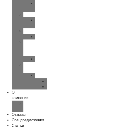
UP-
SMART
SIEMENS
MOTION-
PRIMAX
WIDEX
CLEAR
Исток
—
Аудио
Руна
Зарядные
устройства
ReSound
Key/Quattro
Omnia
О
компании
Наша
команда
Отзывы
Спецпредложения
Статьи