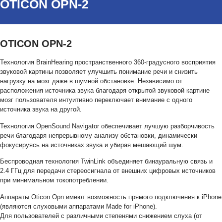
OTICON OPN-2
OTICON OPN-2
Технология BrainHearing пространственного 360-градусного восприятия
звуковой картины позволяет улучшить понимание речи и снизить
нагрузку на мозг даже в шумной обстановке. Независимо от
расположения источника звука благодаря открытой звуковой картине
мозг пользователя интуитивно переключает внимание с одного
источника звука на другой.
Технология OpenSound Navigator обеспечивает лучшую разборчивость
речи благодаря непрерывному анализу обстановки, динамически
фокусируясь на источниках звука и убирая мешающий шум.
Беспроводная технология TwinLink объединяет бинауральную связь и
2.4 ГГц для передачи стереосигнала от внешних цифровых источников
при минимальном токопотреблении.
Аппараты Oticon Opn имеют возможность прямого подключения к iPhone
(являются слуховыми аппаратами Made for iPhone).
Для пользователей с различными степенями снижением слуха (от