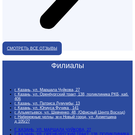
СМОТРЕТЬ ВСЕ ОТЗЫВЫ
Филиалы
г. Казань, ул. Маршала Чуйкова, 27
г. Казань, ул. Оренбургский тракт, 138, поликлиника РКБ, каб.
406
г. Казань, ул. Патриса Лумумбы, 13
г. Казань, ул. Юлиуса Фучика , 141
г. Альметьевск, ул. Шевченко, 48, (Офисный Центр Восход)
г. Набережные челны, м-н Новый город, ул. Ахметшина
д.105/27
Г. КАЗАНЬ, УЛ. МАРШАЛА ЧУЙКОВА, 27
Г. КАЗАНЬ, УЛ. ОРЕНБУРГСКИЙ ТРАКТ, 138, ПОЛИКЛИНИКА