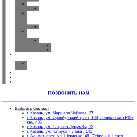
WIDEX
CLEAR
Исток
—
Аудио
Руна
Зарядные
устройства
ReSound
Key/Quattro
Omnia
О
компании
Наша
команда
Отзывы
Спецпредложения
Статьи
Позвонить нам
Выбрать филиал
г. Казань, ул. Маршала Чуйкова, 27
г. Казань, ул. Оренбургский тракт, 138, поликлиника РКБ,
каб. 406
г. Казань, ул. Патриса Лумумбы, 13
г. Казань, ул. Юлиуса Фучика , 141
г. Альметьевск, ул. Шевченко, 48, (Офисный Центр