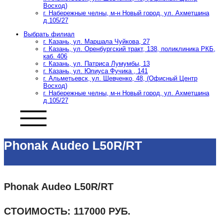
Восход)
г. Набережные челны, м-н Новый город, ул. Ахметшина
д.105/27
Выбрать филиал
г. Казань, ул. Маршала Чуйкова, 27
г. Казань, ул. Оренбургский тракт, 138, поликлиника РКБ,
каб. 406
г. Казань, ул. Патриса Лумумбы, 13
г. Казань, ул. Юлиуса Фучика , 141
г. Альметьевск, ул. Шевченко, 48, (Офисный Центр
Восход)
г. Набережные челны, м-н Новый город, ул. Ахметшина
д.105/27
Phonak Audeo L50R/RT
Phonak Audeo L50R/RT
СТОИМОСТЬ: 117000 РУБ.