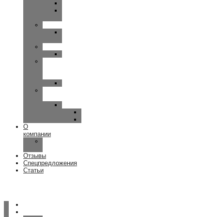
OMNIA
UP-
SMART
SIEMENS
MOTION-
PRIMAX
WIDEX
CLEAR
Исток
—
Аудио
Руна
Зарядные
устройства
ReSound
Key/Quattro
Omnia
О
компании
Наша
команда
Отзывы
Спецпредложения
Статьи
Главная
Услуги