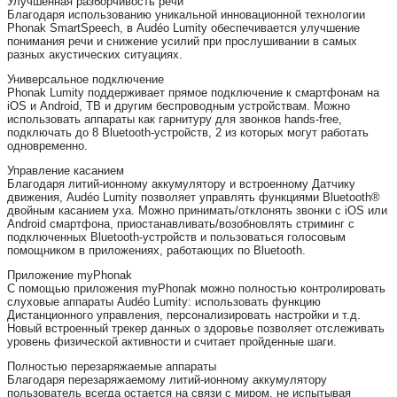
Улучшенная разборчивость речи
Благодаря использованию уникальной инновационной технологии
Phonak SmartSpeech, в Audéo Lumity обеспечивается улучшение
понимания речи и снижение усилий при прослушивании в самых
разных акустических ситуациях.
Универсальное подключение
Phonak Lumity поддерживает прямое подключение к смартфонам на
iOS и Android, ТВ и другим беспроводным устройствам. Можно
использовать аппараты как гарнитуру для звонков hands-free,
подключать до 8 Bluetooth-устройств, 2 из которых могут работать
одновременно.
Управление касанием
Благодаря литий-ионному аккумулятору и встроенному Датчику
движения, Audéo Lumity позволяет управлять функциями Bluetooth®
двойным касанием уха. Можно принимать/отклонять звонки с iOS или
Android смартфона, приостанавливать/возобновлять стриминг с
подключенных Bluetooth-устройств и пользоваться голосовым
помощником в приложениях, работающих по Bluetooth.
Приложение myPhonak
С помощью приложения myPhonak можно полностью контролировать
слуховые аппараты Audéo Lumity: использовать функцию
Дистанционного управления, персонализировать настройки и т.д.
Новый встроенный трекер данных о здоровье позволяет отслеживать
уровень физической активности и считает пройденные шаги.
Полностью перезаряжаемые аппараты
Благодаря перезаряжаемому литий-ионному аккумулятору
пользователь всегда остается на связи с миром, не испытывая