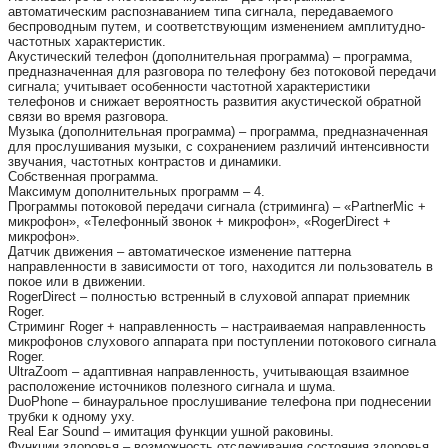
автоматическим распознаванием типа сигнала, передаваемого
беспроводным путем, и соответствующим изменением амплитудно-
частотных характеристик.
Акустический телефон (дополнительная программа) – программа,
предназначенная для разговора по телефону без потоковой передачи
сигнала; учитывает особенности частотной характеристики
телефонов и снижает вероятность развития акустической обратной
связи во время разговора.
Музыка (дополнительная программа) – программа, предназначенная
для прослушивания музыки, с сохранением различий интенсивности
звучания, частотных контрастов и динамики.
Собственная программа.
Максимум дополнительных программ – 4.
Программы потоковой передачи сигнала (стриминга) – «PartnerMic +
микрофон», «Телефонный звонок + микрофон», «RogerDirect +
микрофон».
Датчик движения – автоматическое изменение паттерна
направленности в зависимости от того, находится ли пользователь в
покое или в движении.
RogerDirect – полностью встренный в слуховой аппарат приемник
Roger.
Стриминг Roger + направленность – настраиваемая направленность
микрофонов слухового аппарата при поступлении потокового сигнала
Roger.
UltraZoom – адаптивная направленность, учитывающая взаимное
расположение источников полезного сигнала и шума.
DuoPhone – бинауральное прослушивание телефона при поднесении
трубки к одному уху.
Real Ear Sound – имитация функции ушной раковины.
Функции здоровья – возможность отслеживания состояния здоровья