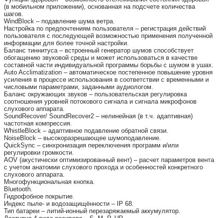
(в мобильном приложении), основанная на подсчете количества
шагов.
WindBlock – подавление шума ветра.
Настройка по предпочтениям пользователя – регистрация действий
пользователя с последующей возможностью применения полученной
информации для более точной настройки.
Баланс тиннитуса – встроенный генератор шумов способствует
обогащению звуковой среды и может использоваться в качестве
составной части индивидуальной программы борьбы с шумом в ушах.
Auto Acclimatization – автоматическое постепенное повышение уровня
усиления в процессе использования в соответствии с временными и
числовыми параметрами, заданными аудиологом.
Баланс окружающих звуков – пользовательская регулировка
соотношения уровней потокового сигнала и сигнала микрофонов
слухового аппарата.
SoundRecover/ SoundRecover2 – нелинейная (в т.ч. адаптивная)
частотная компрессия.
WhistleBlock – адаптивное подавление обратной связи.
NoiseBlock – высокоразрешающее шумоподавление.
QuickSync – синхронизация переключения программ и/или
регулировки громкости.
AOV (акустически оптимизированный вент) – расчет параметров вента
с учетом анатомии слухового прохода и особенностей конкретного
слухового аппарата.
Многофункциональная кнопка.
Bluetooth.
Гидрофобное покрытие.
Индекс пыле- и водозащищённости – IP 68.
Тип батареи – литий-ионный перезаряжаемый аккумулятор.