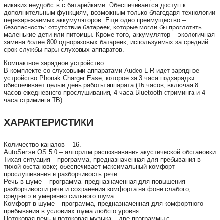
никаких неудобств с батарейками. Обеспечивается доступ к
дополнительным функциям, возможным только благодаря технологии
перезаряжаемых аккумуляторов. Еще одно преимущество –
безопасность: отсутствие батареек, которые могли бы проглотить
маленькие дети или питомцы. Кроме того, аккумулятор – экологичная
замена более 800 одноразовых батареек, используемых за средний
срок службы пары слуховых аппаратов.
Компактное зарядное устройство
В комплекте со слуховыми аппаратами Audeo L-R идет зарядное
устройство Phonak Charger Ease, которое за 3 часа подзарядки
обеспечивает целый день работы аппарата (16 часов, включая 8
часов ежедневного прослушивания, 4 часа Bluetooth-стриминга и 4
часа стриминга ТВ).
ХАРАКТЕРИСТИКИ
Количество каналов – 16.
AutoSense OS 5.0 – алгоритм распознавания акустической обстановки
Тихая ситуация – программа, предназначенная для пребывания в
тихой обстановке; обеспечивает максимальный комфорт
прослушивания и разборчивость речи.
Речь в шуме – программа, предназначенная для повышения
разборчивости речи и сохранения комфорта на фоне слабого,
среднего и умеренно сильного шума.
Комфорт в шуме – программа, предназначенная для комфортного
пребывания в условиях шума любого уровня.
Потоковая речь и потоковая музыка – две программы с