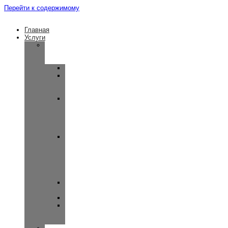
Перейти к содержимому
Главная
Услуги
Консультация
врача-
сурдолога
Отомикроскопия
Отоакустическая
эмиссия
(OAE)
Вестибулярные
миогенные
вызванные
потенциалы
(ВМВП)
Слуховые
вызванные
потенциалы
(КСВП)
и
ASSR
Широкополосная
тимпанометрия
Импедансометрия
Тональная
пороговая
аудиометрия