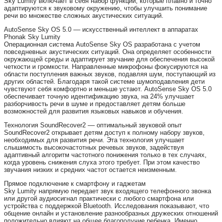
Sky Lumity включает в себя набор функций, которые плавно и точно
адаптируются к звуковому окружению, чтобы улучшить понимание
речи во множестве сложных акустических ситуаций.
AutoSense Sky OS 5.0 –– искусственный интеллект в аппаратах
Phonak Sky Lumity
Операционная система AutoSense Sky OS разработана с учетом
повседневных акустических ситуаций. Она определяет особенности
окружающей среды и адаптирует звучание для обеспечения высокой
четкости и громкости. Направленные микрофоны фокусируются на
области поступления важных звуков, подавляя шум, поступающий из
других областей. Благодаря такой системе шумоподавления дети
чувствуют себя комфортно и меньше устают. AutoSense Sky OS 5.0
обеспечивает точную идентификацию звука, на 24% улучшает
разборчивость речи в шуме и предоставляет детям больше
возможностей для развития языковых навыков и обучения.
Технология SoundRecover2 –– оптимальный звуковой опыт
SoundRecover2 открывает детям доступ к полному набору звуков,
необходимых для развития речи. Эта технология улучшает
слышимость высокочастотных речевых звуков, задействуя
адаптивный алгоритм частотного понижения только в тех случаях,
когда уровень снижения слуха этого требует. При этом качество
звучания низких и средних частот остается неизменным.
Прямое подключение к смартфону и гаджетам
Sky Lumity напрямую передает звук входящего телефонного звонка
или другой аудиосигнал практически с любого смартфона или
устройства с поддержкой Bluetooth. Исследования показывают, что
общение онлайн и установление разнообразных дружеских отношений
положительно влияют на общее благополучие ребенка. Именно