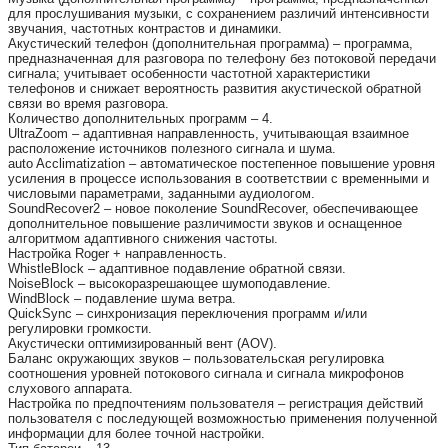
для прослушивания музыки, с сохранением различий интенсивности
звучания, частотных контрастов и динамики.
Акустический телефон (дополнительная программа) – программа,
предназначенная для разговора по телефону без потоковой передачи
сигнала; учитывает особенности частотной характеристики
телефонов и снижает вероятность развития акустической обратной
связи во время разговора.
Количество дополнительных программ – 4.
UltraZoom – адаптивная направленность, учитывающая взаимное
расположение источников полезного сигнала и шума.
auto Acclimatization – автоматическое постепенное повышение уровня
усиления в процессе использования в соответствии с временными и
числовыми параметрами, заданными аудиологом.
SoundRecover2 – новое поколение SoundRecover, обеспечивающее
дополнительное повышение различимости звуков и оснащенное
алгоритмом адаптивного снижения частоты.
Настройка Roger + направленность.
WhistleBlock – адаптивное подавление обратной связи.
NoiseBlock – высокоразрешающее шумоподавление.
WindBlock – подавление шума ветра.
QuickSync – синхронизация переключения программ и/или
регулировки громкости.
Акустически оптимизированный вент (AOV).
Баланс окружающих звуков – пользовательская регулировка
соотношения уровней потокового сигнала и сигнала микрофонов
слухового аппарата.
Настройка по предпочтениям пользователя – регистрация действий
пользователя с последующей возможностью применения полученной
информации для более точной настройки.