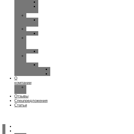
OMNIA
UP-
SMART
SIEMENS
MOTION-
PRIMAX
WIDEX
CLEAR
Исток
—
Аудио
Руна
Зарядные
устройства
ReSound
Key/Quattro
Omnia
О
компании
Наша
команда
Отзывы
Спецпредложения
Статьи
Главная
Услуги