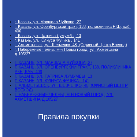
г. Казань, ул. Маршала Чуйкова, 27
г. Казань, ул. Оренбургский тракт, 138, поликлиника РКБ, каб.
406
г. Казань, ул. Патриса Лумумбы, 13
г. Казань, ул. Юлиуса Фучика , 141
г. Альметьевск, ул. Шевченко, 48, (Офисный Центр Восход)
г. Набережные челны, м-н Новый город, ул. Ахметшина
д.105/27
Г. КАЗАНЬ, УЛ. МАРШАЛА ЧУЙКОВА, 27
Г. КАЗАНЬ, УЛ. ОРЕНБУРГСКИЙ ТРАКТ, 138, ПОЛИКЛИНИКА
РКБ, КАБ. 406
Г. КАЗАНЬ, УЛ. ПАТРИСА ЛУМУМБЫ, 13
Г. КАЗАНЬ, УЛ. ЮЛИУСА ФУЧИКА , 141
Г. АЛЬМЕТЬЕВСК, УЛ. ШЕВЧЕНКО, 48, (ОФИСНЫЙ ЦЕНТР
ВОСХОД)
Г. НАБЕРЕЖНЫЕ ЧЕЛНЫ, М-Н НОВЫЙ ГОРОД, УЛ.
АХМЕТШИНА Д.105/27
Правила покупки