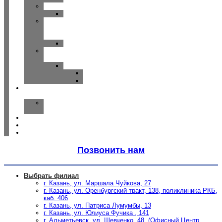
WIDEX
CLEAR
Исток
—
Аудио
Руна
Зарядные
устройства
ReSound
Key/Quattro
Omnia
О
компании
Наша
команда
Отзывы
Спецпредложения
Статьи
Позвонить нам
Выбрать филиал
г. Казань, ул. Маршала Чуйкова, 27
г. Казань, ул. Оренбургский тракт, 138, поликлиника РКБ,
каб. 406
г. Казань, ул. Патриса Лумумбы, 13
г. Казань, ул. Юлиуса Фучика , 141
г. Альметьевск, ул. Шевченко, 48, (Офисный Центр