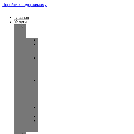
Перейти к содержимому
Главная
Услуги
Консультация
врача-
сурдолога
Отомикроскопия
Отоакустическая
эмиссия
(OAE)
Вестибулярные
миогенные
вызванные
потенциалы
(ВМВП)
Слуховые
вызванные
потенциалы
(КСВП)
и
ASSR
Широкополосная
тимпанометрия
Импедансометрия
Тональная
пороговая
аудиометрия