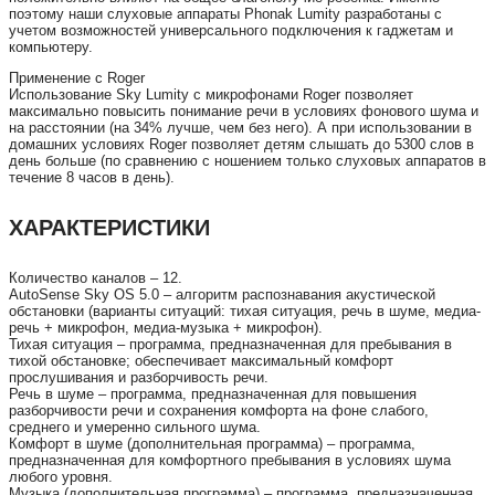
поэтому наши слуховые аппараты Phonak Lumity разработаны с
учетом возможностей универсального подключения к гаджетам и
компьютеру.
Применение с Roger
Использование Sky Lumity с микрофонами Roger позволяет
максимально повысить понимание речи в условиях фонового шума и
на расстоянии (на 34% лучше, чем без него). А при использовании в
домашних условиях Roger позволяет детям слышать до 5300 слов в
день больше (по сравнению с ношением только слуховых аппаратов в
течение 8 часов в день).
ХАРАКТЕРИСТИКИ
Количество каналов – 12.
AutoSense Sky OS 5.0 – алгоритм распознавания акустической
обстановки (варианты ситуаций: тихая ситуация, речь в шуме, медиа-
речь + микрофон, медиа-музыка + микрофон).
Тихая ситуация – программа, предназначенная для пребывания в
тихой обстановке; обеспечивает максимальный комфорт
прослушивания и разборчивость речи.
Речь в шуме – программа, предназначенная для повышения
разборчивости речи и сохранения комфорта на фоне слабого,
среднего и умеренно сильного шума.
Комфорт в шуме (дополнительная программа) – программа,
предназначенная для комфортного пребывания в условиях шума
любого уровня.
Музыка (дополнительная программа) – программа, предназначенная