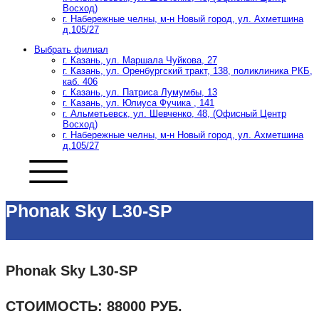
Восход)
г. Набережные челны, м-н Новый город, ул. Ахметшина
д.105/27
Выбрать филиал
г. Казань, ул. Маршала Чуйкова, 27
г. Казань, ул. Оренбургский тракт, 138, поликлиника РКБ,
каб. 406
г. Казань, ул. Патриса Лумумбы, 13
г. Казань, ул. Юлиуса Фучика , 141
г. Альметьевск, ул. Шевченко, 48, (Офисный Центр
Восход)
г. Набережные челны, м-н Новый город, ул. Ахметшина
д.105/27
Phonak Sky L30-SP
Phonak Sky L30-SP
СТОИМОСТЬ: 88000 РУБ.