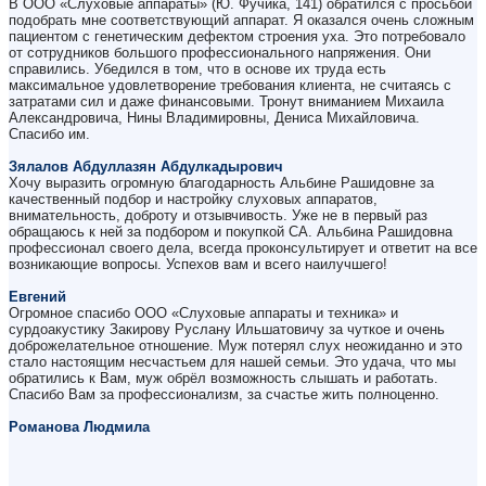
В ООО «Слуховые аппараты» (Ю. Фучика, 141) обратился с просьбой
подобрать мне соответствующий аппарат. Я оказался очень сложным
пациентом с генетическим дефектом строения уха. Это потребовало
от сотрудников большого профессионального напряжения. Они
справились. Убедился в том, что в основе их труда есть
максимальное удовлетворение требования клиента, не считаясь с
затратами сил и даже финансовыми. Тронут вниманием Михаила
Александровича, Нины Владимировны, Дениса Михайловича.
Спасибо им.
Зялалов Абдуллазян Абдулкадырович
Хочу выразить огромную благодарность Альбине Рашидовне за
качественный подбор и настройку слуховых аппаратов,
внимательность, доброту и отзывчивость. Уже не в первый раз
обращаюсь к ней за подбором и покупкой СА. Альбина Рашидовна
профессионал своего дела, всегда проконсультирует и ответит на все
возникающие вопросы. Успехов вам и всего наилучшего!
Евгений
Огромное спасибо ООО «Слуховые аппараты и техника» и
сурдоакустику Закирову Руслану Ильшатовичу за чуткое и очень
доброжелательное отношение. Муж потерял слух неожиданно и это
стало настоящим несчастьем для нашей семьи. Это удача, что мы
обратились к Вам, муж обрёл возможность слышать и работать.
Спасибо Вам за профессионализм, за счастье жить полноценно.
Романова Людмила