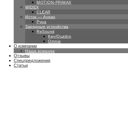
MOTION-PRIMAX
WIDEX
CLEAR
Исток — Аудио
Руна
Зарядные устройства
ReSound
Key/Quattro
Omnia
О компании
Наша команда
Отзывы
Спецпредложения
Статьи