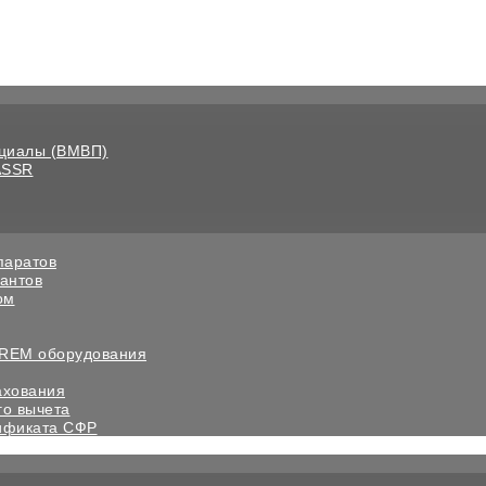
нциалы (ВМВП)
ASSR
паратов
антов
ом
 REM оборудования
ахования
го вычета
ификата СФР