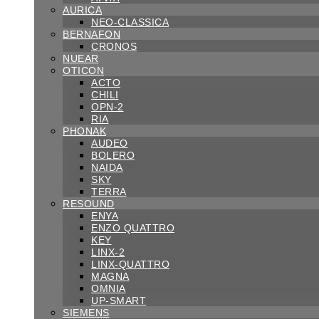
AURICA
NEO-CLASSICA
BERNAFON
CRONOS
NUEAR
OTICON
ACTO
CHILI
OPN-2
RIA
PHONAK
AUDEO
BOLERO
NAIDA
SKY
TERRA
RESOUND
ENYA
ENZO QUATTRO
KEY
LINX-2
LINX-QUATTRO
MAGNA
OMNIA
UP-SMART
SIEMENS