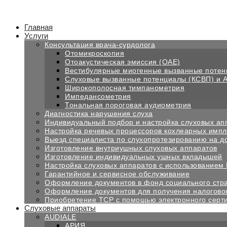
Перейти
к
содержимому
Главная
Услуги
Консультация врача-сурдолога
Отомикроскопия
Отоакустическая эмиссия (OAE)
Вестибулярные миогенные вызванные поте
Слуховые вызванные потенциалы (КСВП) и 
Широкополосная тимпанометрия
Импедансометрия
Тональная пороговая аудиометрия
Диагностика нарушения слуха
Индивидуальный подбор и настройка слуховых ап
Настройка речевых процессоров кохлеарных импл
Выезд специалиста по слухопротезированию на д
Изготовление внутриушных слуховых аппаратов
Изготовление индивидуальных ушных вкладышей
Настройка слуховых аппаратов с использованием
Гарантийное и сервисное обслуживание
Оформление документов в фонд социального стр
Оформление документов для получения налогово
Приобретение ТСР с помощью электронного серт
Слуховые аппараты
AUDIALE
АРИЯ