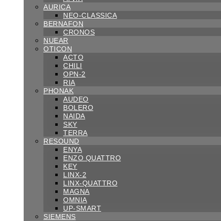
AURICA
NEO-CLASSICA
BERNAFON
CRONOS
NUEAR
OTICON
ACTO
CHILI
OPN-2
RIA
PHONAK
AUDEO
BOLERO
NAIDA
SKY
TERRA
RESOUND
ENYA
ENZO QUATTRO
KEY
LINX-2
LINX-QUATTRO
MAGNA
OMNIA
UP-SMART
SIEMENS