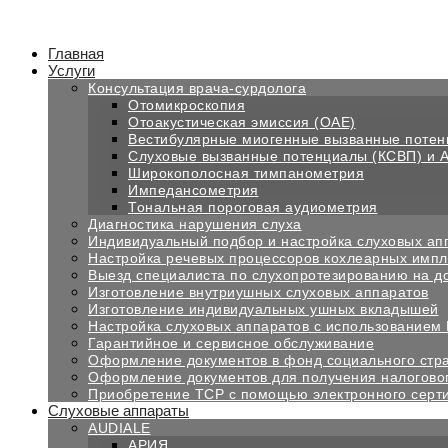
Перейти
к
содержимому
Главная
Услуги
Консультация врача-сурдолога
Отомикроскопия
Отоакустическая эмиссия (OAE)
Вестибулярные миогенные вызванные поте
Слуховые вызванные потенциалы (КСВП) и 
Широкополосная тимпанометрия
Импедансометрия
Тональная пороговая аудиометрия
Диагностика нарушения слуха
Индивидуальный подбор и настройка слуховых ап
Настройка речевых процессоров кохлеарных импл
Выезд специалиста по слухопротезированию на д
Изготовление внутриушных слуховых аппаратов
Изготовление индивидуальных ушных вкладышей
Настройка слуховых аппаратов с использованием
Гарантийное и сервисное обслуживание
Оформление документов в фонд социального стр
Оформление документов для получения налогово
Приобретение ТСР с помощью электронного серт
Слуховые аппараты
AUDIALE
АРИЯ