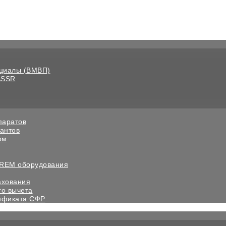
нциалы (ВМВП)
ASSR
паратов
антов
ом
 REM оборудования
ахования
го вычета
ификата СФР