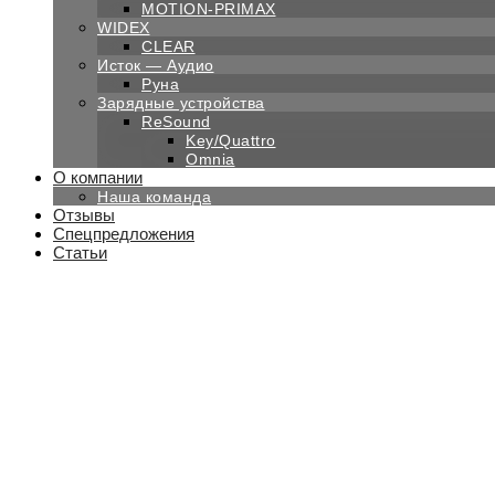
MOTION-PRIMAX
WIDEX
CLEAR
Исток — Аудио
Руна
Зарядные устройства
ReSound
Key/Quattro
Omnia
О компании
Наша команда
Отзывы
Спецпредложения
Статьи