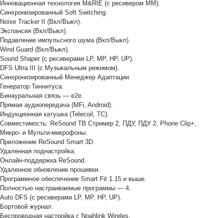
Инновационная технология M&RIE (с ресивером ММ).
Синхронизированный Soft Switching.
Noise Tracker II (Вкл/Выкл).
Экспансия (Вкл/Выкл).
Подавление импульсного шума (Вкл/Выкл).
Wind Guard (Вкл/Выкл).
Sound Shaper (с ресиверами LP, MP, HP, UP).
DFS Ultra III (с Музыкальным режимом).
Синхронизированный Менеджер Адаптации.
Генератор Тиннитуса.
Бинауральная связь — е2е.
Прямая аудиопередача (MFi, Android).
Индукционная катушка (Telecoil, TC).
Совместимость: ReSound ТВ Стример 2, ПДУ, ПДУ 2, Phone Clip+,
Микро- и Мульти-микрофоны.
Приложение ReSound Smart 3D.
Удаленная поднастройка.
Онлайн-поддержка ReSound.
Удаленное обновление прошивки.
Программное обеспечение Smart Fit 1.15 и выше.
Полностью настраиваемые программы — 4.
Auto DFS (с ресиверами LP, MP, HP, UP).
Бортовой журнал.
Беспроводная настройка с Noahlink Wireles.