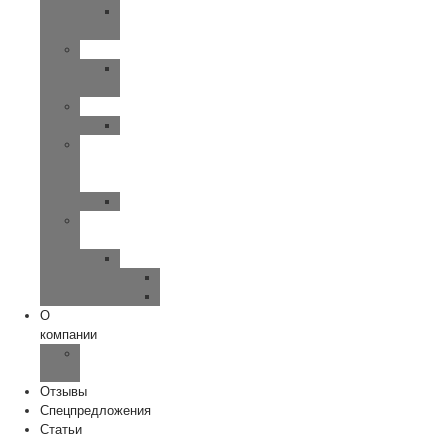
UP-
SMART
SIEMENS
MOTION-
PRIMAX
WIDEX
CLEAR
Исток
—
Аудио
Руна
Зарядные
устройства
ReSound
Key/Quattro
Omnia
О
компании
Наша
команда
Отзывы
Спецпредложения
Статьи