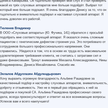
Дениса Канафьева. Он тщательно проверил мой слух и стал проверять
какой из трёх слуховых аппаратов мне больше подойдёт. Выбрал тот
который мне больше подошел. Я очень благодарен Денису за то, что он
тщательно и внимательно подбирал и настаивал слуховой аппарат. Я
очень доволен его работой.
Тюленев Владимир
В ООО «Слуховые аппараты» (Ю. Фучика, 141) обратился с просьбой
подобрать мне соответствующий аппарат. Я оказался очень сложным
пациентом с генетическим дефектом строения уха. Это потребовало от
сотрудников большого профессионального напряжения. Они
справились. Убедился в том, что в основе их труда есть максимальное
удовлетворение требования клиента, не считаясь с затратами сил и
даже финансовыми. Тронут вниманием Михаила Александровича, Нины
Владимировны, Дениса Михайловича. Спасибо им.
Зялалов Абдуллазян Абдулкадырович
Хочу выразить огромную благодарность Альбине Рашидовне за
качественный подбор и настройку слуховых аппаратов, внимательность,
доброту и отзывчивость. Уже не в первый раз обращаюсь к ней за
подбором и покупкой СА. Альбина Рашидовна профессионал своего
дела, всегда проконсультирует и ответит на все возникающие вопросы.
Успехов вам и всего наилучшего!