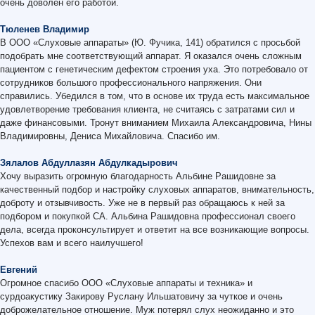
очень доволен его работой.
Тюленев Владимир
В ООО «Слуховые аппараты» (Ю. Фучика, 141) обратился с просьбой
подобрать мне соответствующий аппарат. Я оказался очень сложным
пациентом с генетическим дефектом строения уха. Это потребовало от
сотрудников большого профессионального напряжения. Они
справились. Убедился в том, что в основе их труда есть максимальное
удовлетворение требования клиента, не считаясь с затратами сил и
даже финансовыми. Тронут вниманием Михаила Александровича, Нины
Владимировны, Дениса Михайловича. Спасибо им.
Зялалов Абдуллазян Абдулкадырович
Хочу выразить огромную благодарность Альбине Рашидовне за
качественный подбор и настройку слуховых аппаратов, внимательность,
доброту и отзывчивость. Уже не в первый раз обращаюсь к ней за
подбором и покупкой СА. Альбина Рашидовна профессионал своего
дела, всегда проконсультирует и ответит на все возникающие вопросы.
Успехов вам и всего наилучшего!
Евгений
Огромное спасибо ООО «Слуховые аппараты и техника» и
сурдоакустику Закирову Руслану Ильшатовичу за чуткое и очень
доброжелательное отношение. Муж потерял слух неожиданно и это