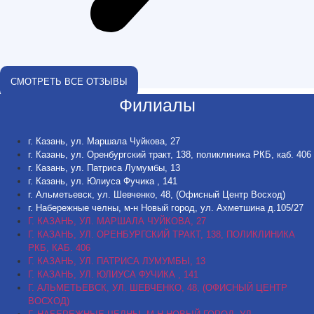
СМОТРЕТЬ ВСЕ ОТЗЫВЫ
Филиалы
г. Казань, ул. Маршала Чуйкова, 27
г. Казань, ул. Оренбургский тракт, 138, поликлиника РКБ, каб. 406
г. Казань, ул. Патриса Лумумбы, 13
г. Казань, ул. Юлиуса Фучика , 141
г. Альметьевск, ул. Шевченко, 48, (Офисный Центр Восход)
г. Набережные челны, м-н Новый город, ул. Ахметшина д.105/27
Г. КАЗАНЬ, УЛ. МАРШАЛА ЧУЙКОВА, 27
Г. КАЗАНЬ, УЛ. ОРЕНБУРГСКИЙ ТРАКТ, 138, ПОЛИКЛИНИКА
РКБ, КАБ. 406
Г. КАЗАНЬ, УЛ. ПАТРИСА ЛУМУМБЫ, 13
Г. КАЗАНЬ, УЛ. ЮЛИУСА ФУЧИКА , 141
Г. АЛЬМЕТЬЕВСК, УЛ. ШЕВЧЕНКО, 48, (ОФИСНЫЙ ЦЕНТР
ВОСХОД)