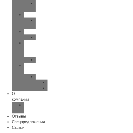
UP-
SMART
SIEMENS
MOTION-
PRIMAX
WIDEX
CLEAR
Исток
—
Аудио
Руна
Зарядные
устройства
ReSound
Key/Quattro
Omnia
О
компании
Наша
команда
Отзывы
Спецпредложения
Статьи